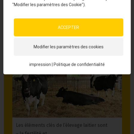
Des vaches vigoureuses et en bonne santé
"Modifier les paramètres des Cookie").
représentent l’élément clé pour votre succès.
Nous vous soutenons avec nos conseils.
ACCEPTER
En savoir plus
Modifier les paramètres des cookies
Élevage
impression
|
Politique de confidentialité
Les éléments clés de l’élevage laitier sont
– la fertilité et