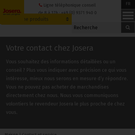
Skip
FR
Ligne téléphonique conseil
to
de 8 à 17h : +49 (0) 9371 940 0
Recherche produits
content
Votre contact chez Josera
Vous souhaitez des informations détaillées ou un
conseil ? Plus vous indiquer avec précision ce qui vous
intéresse, mieux nous serons en mesure d’y répondre.
Vous ne pouvez pas acheter de marchandises
directement chez nous. Nous vous communiquons
volontiers le revendeur Josera le plus proche de chez
vous.
Maison
|
Contact et service