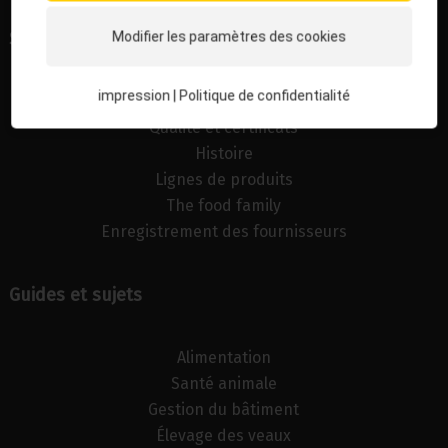
Société
Modifier les paramètres des cookies
impression
|
Politique de confidentialité
Société
Qualité et certificats
Histoire
Lignes de produits
The food family
Enregistrement des fournisseurs
Guides et sujets
Alimentation
Santé animale
Gestion du bâtiment
Élevage des veaux