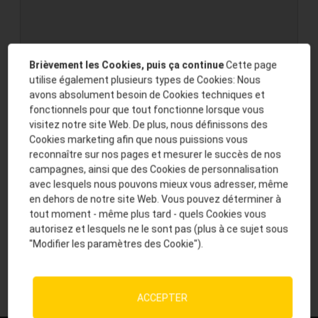
Brièvement les Cookies, puis ça continue
Cette page
utilise également plusieurs types de Cookies: Nous
avons absolument besoin de Cookies techniques et
Protection des données
*
fonctionnels pour que tout fonctionne lorsque vous
J'accepte la mention sur la protection des
visitez notre site Web. De plus, nous définissons des
données personnelles et le fait que mes données
Cookies marketing afin que nous puissions vous
reconnaître sur nos pages et mesurer le succès de nos
soient enregistrées et utilisées, afin de traiter ma
campagnes, ainsi que des Cookies de personnalisation
demande.
avec lesquels nous pouvons mieux vous adresser, même
en dehors de notre site Web. Vous pouvez déterminer à
tout moment - même plus tard - quels Cookies vous
autorisez et lesquels ne le sont pas (plus à ce sujet sous
Envoyer
"Modifier les paramètres des Cookie").
ACCEPTER