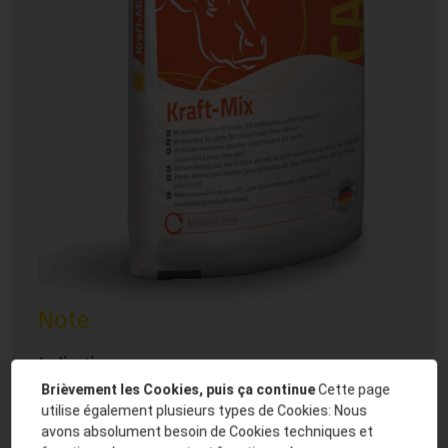
Note
Indication:
Brièvement les Cookies, puis ça continue
Cette page
En tant qu’aliment de performance nous
utilise également plusieurs types de Cookies: Nous
recommandons notre mélange avec 3% de
avons absolument besoin de Cookies techniques et