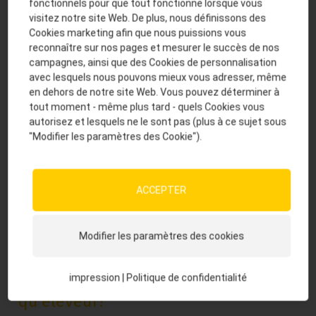
KraftMix
.
fonctionnels pour que tout fonctionne lorsque vous
visitez notre site Web. De plus, nous définissons des
Cookies marketing afin que nous puissions vous
reconnaître sur nos pages et mesurer le succès de nos
Quels sont les avantages de
campagnes, ainsi que des Cookies de personnalisation
NutriBiotic pour mon troupeau?
avec lesquels nous pouvons mieux vous adresser, même
en dehors de notre site Web. Vous pouvez déterminer à
Meilleure ingestion et de ce fait une meilleure
tout moment - même plus tard - quels Cookies vous
autorisez et lesquels ne le sont pas (plus à ce sujet sous
absorption des nutriments
"Modifier les paramètres des Cookie").
Amélioration de l‘intégrité intestinale et de
l‘absorption des nutriments
Hausse de la performance
ACCEPTER
Activité métabolique de l‘intestin
Augmentation du rendement laitier
Modifier les paramètres des cookies
Quels sont les avantages de
NutriBiotic pour moi en tant
impression
|
Politique de confidentialité
qu’éleveur?