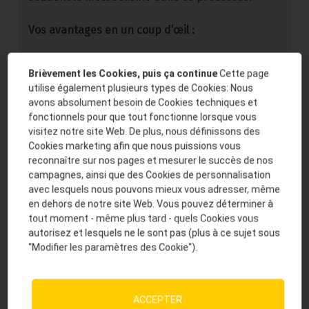
Vos avantages en un coup d’œil :
✓
Moins de problèmes d’incapacité à se relever,
Brièvement les Cookies, puis ça continue
Cette page
de comportement post-partum et de
utilise également plusieurs types de Cookies: Nous
déplacement de la caillette.
avons absolument besoin de Cookies techniques et
fonctionnels pour que tout fonctionne lorsque vous
visitez notre site Web. De plus, nous définissons des
✓
Haute performance grâce à une préparation
Cookies marketing afin que nous puissions vous
optimale du métabolisme.
reconnaître sur nos pages et mesurer le succès de nos
campagnes, ainsi que des Cookies de personnalisation
✓
Vitalité des veaux grâce à des dépôts de
avec lesquels nous pouvons mieux vous adresser, même
en dehors de notre site Web. Vous pouvez déterminer à
substances actives complets.
tout moment - même plus tard - quels Cookies vous
autorisez et lesquels ne le sont pas (plus à ce sujet sous
"Modifier les paramètres des Cookie").
Une alimentation complémentaire
adaptée pour préparer la naissance
ACCEPTER
Pour que le début de la lactation soit réussi, la vache