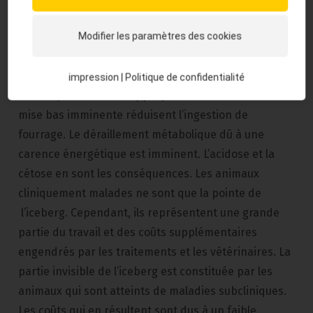
doit manger suffisamment. Un apport alimentaire
élevé permet de stabiliser le métabolisme.
Modifier les paramètres des cookies
Cependant, il n’est pas toujours possible de garantir
un apport alimentaire élevé. La chaleur, la haute
impression
|
Politique de confidentialité
densité, les rations inappropriées et le stress de la
mise bas imminente réduisent l’ingestion de
fourrage. Le déraillement métabolique dû à une
carence énergétique est imminent. L’acidose et la
cétose en sont les conséquences. Les animaux
cliniquement malades ne sont que la pointe de
l’iceberg. Cependant, ils représentent une grande
partie du travail et des coûts supplémentaires
engendrés par les traitements et les vétérinaires. La
partie invisible de l’iceberg est constituée par les
animaux qui sont atteints de maladies subcliniques.
Les coûts qui en résultent sont dus à un faible