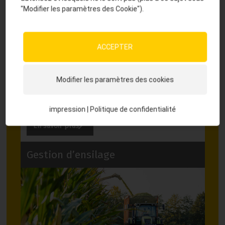
"Modifier les paramètres des Cookie").
ACCEPTER
Les éléments clés de l’élevage laitier sont
Modifier les paramètres des cookies
– la fertilité et
– les vêlages
impression
|
Politique de confidentialité
En savoir plus
Gestion d’ensilage