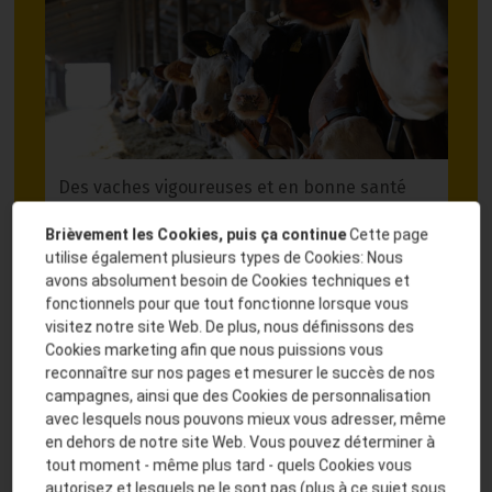
Des vaches vigoureuses et en bonne santé
représentent l’élément clé pour votre succès.
Brièvement les Cookies, puis ça continue
Cette page
Nous vous soutenons avec nos conseils.
utilise également plusieurs types de Cookies: Nous
avons absolument besoin de Cookies techniques et
fonctionnels pour que tout fonctionne lorsque vous
En savoir plus
visitez notre site Web. De plus, nous définissons des
Cookies marketing afin que nous puissions vous
reconnaître sur nos pages et mesurer le succès de nos
campagnes, ainsi que des Cookies de personnalisation
Élevage
avec lesquels nous pouvons mieux vous adresser, même
en dehors de notre site Web. Vous pouvez déterminer à
tout moment - même plus tard - quels Cookies vous
autorisez et lesquels ne le sont pas (plus à ce sujet sous