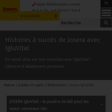
Skip
FR
Ligne téléphonique conseil
to
de 8 à 17h : +49 (0) 9371 940 0
Recherche produits
content
Histoires à succès de Josera avec
IgluVital
En savoir plus sur nos réussites avec IgluVital –
l’aliment d’allaitement premium.
Maison
|
Guides et sujets
|
Références
|
Josera IgluVital
JOSERA IgluVital – la poudre de lait pour les
veaux nouveaux-nés