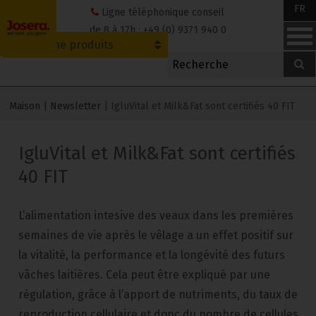
Skip
FR
Ligne téléphonique conseil
to
de 8 à 17h : +49 (0) 9371 940 0
Recherche produits
content
Maison
|
Newsletter
|
IgluVital et Milk&Fat sont certifiés 40 FIT
IgluVital et Milk&Fat sont certifiés
40 FIT
L’alimentation intesive des veaux dans les premières
semaines de vie après le vêlage a un effet positif sur
la vitalité, la performance et la longévité des futurs
vâches laitières. Cela peut être expliqué par une
régulation, grâce à l’apport de nutriments, du taux de
reproduction cellulaire et donc du nombre de cellules