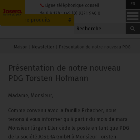
Skip
FR
Ligne téléphonique conseil
to
de 8 à 17h : +49 (0) 9371 940 0
Recherche produits
content
Maison
|
Newsletter
|
Présentation de notre nouveau PDG
Présentation de notre nouveau
PDG Torsten Hofmann
Madame, Monsieur,
Comme convenu avec la famille Erbacher, nous
tenons à vous informer qu’à partir du mois de mars
Monsieur Jürgen Eller cède le poste en tant que PDG
de la société JOSERA GmbH à Monsieur Torsten