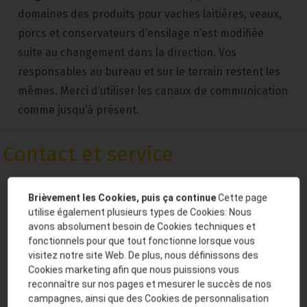
domaines des produits pour vaches laitières, veaux,
porcs et conservateurs d’ensilage n’est modifiée
suite au changement dans la direction. Vos
responsables au bureau et sur le terrain restent les
mêmes. Merci d’utiliser les canaux de communication
comme jusqu’à présent.
Contact et service
Brièvement les Cookies, puis ça continue
Cette page
Vous souhaitez des informations détaillées ou un
utilise également plusieurs types de Cookies: Nous
conseil? Plus votre demande sera formulée
avons absolument besoin de Cookies techniques et
fonctionnels pour que tout fonctionne lorsque vous
précisement, mieux nous sersons en mesure d’y
visitez notre site Web. De plus, nous définissons des
répondre. Vous ne pouvez pas acheter des
Cookies marketing afin que nous puissions vous
marchandises directement chew nous. En revanche,
reconnaître sur nos pages et mesurer le succès de nos
campagnes, ainsi que des Cookies de personnalisation
nous vous communiquerons volontiers le revendeur