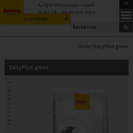
Skip
FR
Ligne téléphonique conseil
to
de 8 à 17h : +49 (0) 9371 940 0
Recherche produits
content
Home
|
DairyPilot green
DairyPilot green
PERFORMANCE