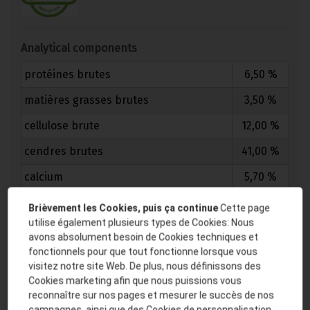
Analytical components
protéines brutes
6,50 %
matières grasses brutes
3,50 %
cellulose brute
12,00 %
cendres brutes
41,00 %
calcium
5,70 %
phosphore
0,10 %
Brièvement les Cookies, puis ça continue
Cette page
utilise également plusieurs types de Cookies: Nous
sodium
4,10 %
avons absolument besoin de Cookies techniques et
fonctionnels pour que tout fonctionne lorsque vous
magnésium
5,50 %
visitez notre site Web. De plus, nous définissons des
FlavoVital: préparation à base de fruits
33,6
Cookies marketing afin que nous puissions vous
reconnaître sur nos pages et mesurer le succès de nos
(raisins bio, olives bio, caroube bio) et
campagnes, ainsi que des Cookies de personnalisation