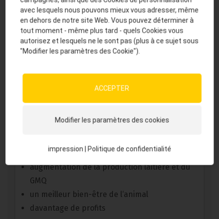
d’herbes (romarin bio, origan bio)
avec lesquels nous pouvons mieux vous adresser, même
en dehors de notre site Web. Vous pouvez déterminer à
carbonate de calcium
14
tout moment - même plus tard - quels Cookies vous
autorisez et lesquels ne le sont pas (plus à ce sujet sous
chlorure de sodium
10,6
"Modifier les paramètres des Cookie").
oxyde de magnésium
10,3
levure
3
ACCEPTER
mélasse de canne à sucre bio
2
Modifier les paramètres des cookies
Caractéristiques du produit en un coup d'œil
impression
|
Politique de confidentialité
santé et performance du troupeau
augmentation de la production laitière et du
GMQ
un meilleur bien-être de l‘animal
davantage de profits