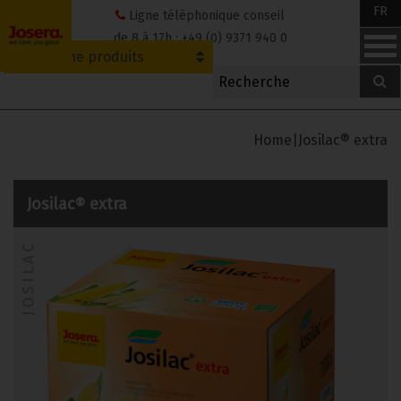
Skip
FR
Ligne téléphonique conseil
to
de 8 à 17h : +49 (0) 9371 940 0
Recherche produits
content
Home
|
Josilac® extra
Josilac® extra
JOSILAC