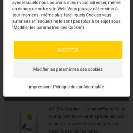
protège contre l´échauffement la formation de
avec lesquels nous pouvons mieux vous adresser, même
en dehors de notre site Web. Vous pouvez déterminer à
moisissures
tout moment - même plus tard - quels Cookies vous
autorisez et lesquels ne le sont pas (plus à ce sujet sous
"Modifier les paramètres des Cookie").
Avantages du produit
Domaine d'application principal
ACCEPTER
Modifier les paramètres des cookies
Cela pourrait également vous intéresser
impression
|
Politique de confidentialité
Prophos
JOSERA Prophos – Keragen®Longlife en
tant qu´aliment minéral spécial haut de
gamme est parfaitement adapté aux
besoins des vaches taries