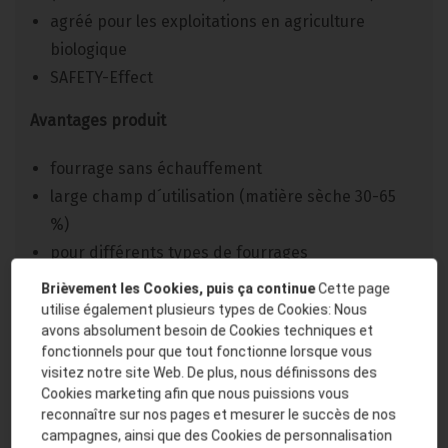
agréé pour les exploitations en agriculture
biologique
SAFETY-Effect
Avantages
produit
fourrage sans échauffement
large champ d´utilisation (matière sèche 30-65
%)
pour différents types de fourrages
faible dosage (Ultra Bas Volume [ULV]) et
Brièvement les Cookies, puis ça continue
Cette page
application liquide
utilise également plusieurs types de Cookies: Nous
avons absolument besoin de Cookies techniques et
Vos
avantages
fonctionnels pour que tout fonctionne lorsque vous
visitez notre site Web. De plus, nous définissons des
Cookies marketing afin que nous puissions vous
grande flexibilité
reconnaître sur nos pages et mesurer le succès de nos
utilisation facile
campagnes, ainsi que des Cookies de personnalisation