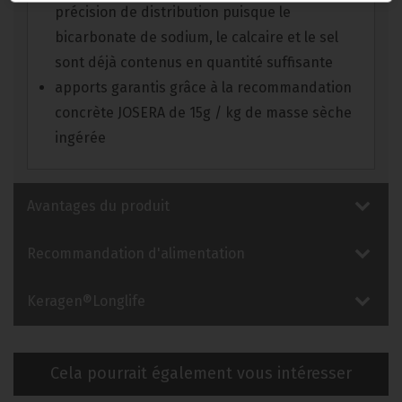
précision de distribution puisque le
bicarbonate de sodium, le calcaire et le sel
sont déjà contenus en quantité suffisante
apports garantis grâce à la recommandation
concrète JOSERA de 15g / kg de masse sèche
ingérée
Avantages du produit
Recommandation d'alimentation
Keragen®Longlife
Cela pourrait également vous intéresser