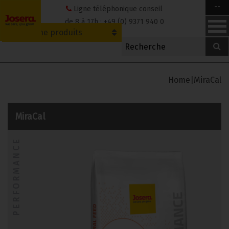
Skip
--
Ligne téléphonique conseil
to
de 8 à 17h : +49 (0) 9371 940 0
Recherche produits
content
Home
|
MiraCal
MiraCal
PERFORMANCE