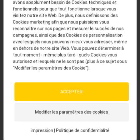
avons absolument besoin de Cookies techniques et
maërl polymorphe
3,8
fonctionnels pour que tout fonctionne lorsque vous
visitez notre site Web. De plus, nous définissons des
mélasse de betterave sucrière
2,5
Cookies marketing afin que nous puissions vous
son de blé
1,8
reconnaître sur nos pages et mesurer le succès de nos
campagnes, ainsi que des Cookies de personnalisation
avec lesquels nous pouvons mieux vous adresser, même
Caractéristiques du produit en un coup d'œil
en dehors de notre site Web. Vous pouvez déterminer à
tout moment - même plus tard - quels Cookies vous
autorisez et lesquels ne le sont pas (plus à ce sujet sous
bonne fertilité et plus de lactations grâce à
"Modifier les paramètres des Cookie").
une alimentation parfaite, même pour les
hautes performances
plus de lait disponible à la vente grâce à des
ACCEPTER
vaches préparées aux hautes performances,
avec des mamelles et des onglons sains
Modifier les paramètres des cookies
performances de vie plus élevées grâce à
Keragen®Longlife avec B-Protect
impression
|
Politique de confidentialité
économie du temps de travail et meilleure