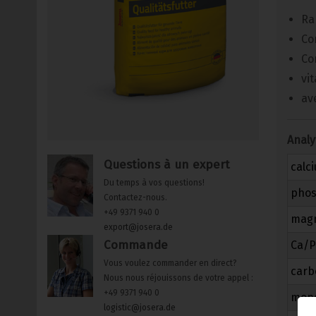
Ra
Co
Co
vi
av
Analy
Questions à un expert
calc
Du temps à vos questions!
pho
Contactez-nous.
+49 9371 940 0
mag
export@josera.de
Commande
Ca/P
Vous voulez commander en direct?
carb
Nous nous réjouissons de votre appel :
+49 9371 940 0
mono
logistic@josera.de