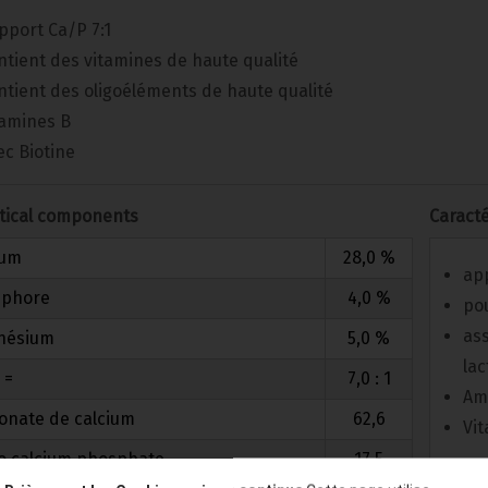
pport Ca/P 7:1
ntient des vitamines de haute qualité
ntient des oligoéléments de haute qualité
tamines B
ec Biotine
tical components
Caracté
ium
28,0 %
app
sphore
4,0 %
po
as
nésium
5,0 %
lac
 =
7,0 : 1
Amé
onate de calcium
62,6
Vi
 calcium phosphate
17,5