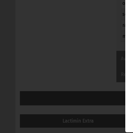
oxyd
son 
radic
méla
Avant
Reco
Lactimin Extra