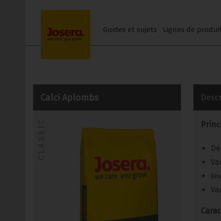
Skip
to
Guides et sujets
Lignes de produi
content
Calci Aplombs
Descr
CLASSIC
Princ
Dé
Va
Je
Va
Carac