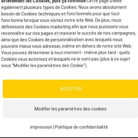
Brièvement les Cookies, puis ça continue
Cette page utilise
e de magnésium
9,3
également plusieurs types de Cookies: Nous avons absolument
besoin de Cookies techniques et fonctionnels pour que tout
de blé
2
fonctionne lorsque vous visitez notre site Web. De plus, nous
elles
2
définissons des Cookies marketing afin que nous puissions vous
reconnaître sur nos pages et mesurer le succès de nos campagnes,
sse de betterave sucrière
1,5
ainsi que des Cookies de personnalisation avec lesquels nous
pouvons mieux vous adresser, même en dehors de notre site Web.
Vous pouvez déterminer à tout moment - même plus tard - quels
Cookies vous autorisez et lesquels ne le sont pas (plus à ce sujet
ages du produit
sous "Modifier les paramètres des Cookie").
mmandation d'alimentation
ACCEPTER
Cela pourrait également vous intéresser
Modifier les paramètres des cookies
Brillant
impression
|
Politique de confidentialité