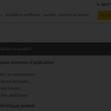
Ligne t
ts
Qualité et certificats
Société
Contact et service
Reche
iption du produit
ipaux domaines d’application:
but de tarissement
che en lactation
unes bovins
ches allaitantes
téristiques produit