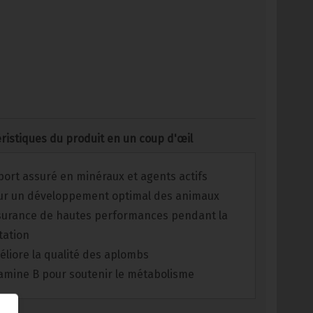
ristiques du produit en un coup d'œil
ort assuré en minéraux et agents actifs
ur un développement optimal des animaux
surance de hautes performances pendant la
tation
liore la qualité des aplombs
tamine B pour soutenir le métabolisme