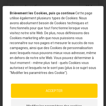
chlorure de sodium
22,6
Brièvement les Cookies, puis ça continue
Cette page
oxyde de magnésium
9,2
utilise également plusieurs types de Cookies: Nous
avons absolument besoin de Cookies techniques et
mono calcium phosphate
6,5
fonctionnels pour que tout fonctionne lorsque vous
mélasse de betterave sucrière
2,5
visitez notre site Web. De plus, nous définissons des
Cookies marketing afin que nous puissions vous
son de blé
1,5
reconnaître sur nos pages et mesurer le succès de nos
campagnes, ainsi que des Cookies de personnalisation
avec lesquels nous pouvons mieux vous adresser, même
Caractéristiques du produit en un coup d'œil
en dehors de notre site Web. Vous pouvez déterminer à
tout moment - même plus tard - quels Cookies vous
autorisez et lesquels ne le sont pas (plus à ce sujet sous
sécurité grâce à un apport fiable en minéraux
"Modifier les paramètres des Cookie").
et en substances actives
concept au prix avantageux mais répondant
parfaitement aux besoins
ACCEPTER
administration sûre grâce à la
recommandation concrète JOSERA de 10g / kg