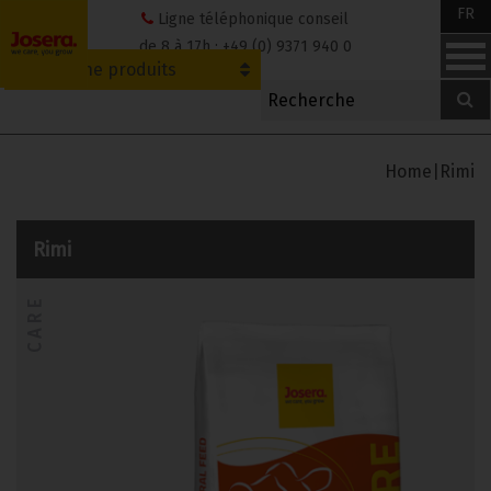
Skip
FR
Ligne téléphonique conseil
to
de 8 à 17h : +49 (0) 9371 940 0
Recherche produits
content
Home
|
Rimi
Rimi
CARE